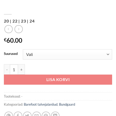
Bundgaard Petit winter, Dark Rose
20 | 22 | 23 | 24
60.00
€
Suurused
Bundgaard Petit winter, Dark Rose kogus
LISA KORVI
Tootekood:
-
Kategooriad:
Barefoot talvejalanõud
,
Bundgaard