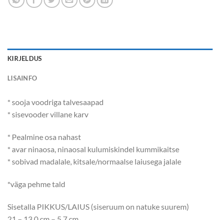
KIRJELDUS
LISAINFO
* sooja voodriga talvesaapad
* sisevooder villane karv
* Pealmine osa nahast
* avar ninaosa, ninaosal kulumiskindel kummikaitse
* sobivad madalale, kitsale/normaalse laiusega jalale
*väga pehme tald
Sisetalla PIKKUS/LAIUS (siseruum on natuke suurem)
21 – 13.0 cm – 5.7 cm