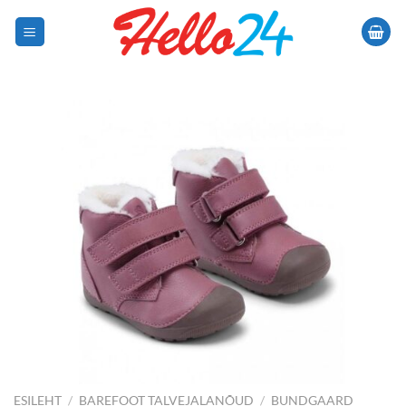
Skip
to
content
ESILEHT
/
BAREFOOT TALVEJALANÕUD
/
BUNDGAARD